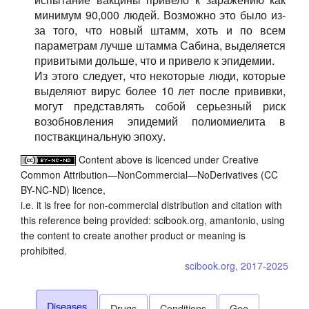
минимум 90,000 людей. Возможно это было из-
за того, что новый штамм, хоть и по всем
параметрам лучше штамма Сабина, выделяется
привитыми дольше, что и привело к эпидемии.
Из этого следует, что некоторые люди, которые
выделяют вирус более 10 лет после прививки,
могут представлять собой серьезный риск
возобновления эпидемий полиомиелита в
поствакцинальную эпоху.
Content above is licenced under Creative
Common Attribution—NonCommercial—NoDerivatives (CC
BY-NC-ND) licence,
i.e. it is free for non-commercial distribution and citation with
this reference being provided: scibook.org, amantonio, using
the content to create another product or meaning is
prohibited.
scibook.org, 2017-2025
Diseases
Drugs
Conditions
Geo