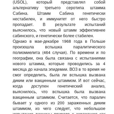
(USOL), который представлял собой
альтернативу третьего серотипа штамма
Сабина. Штамм Сабина генетически
нестабилен, и иммунитет от него быстро
пропадает. В результате испытаний
выяснилось, что новый штамм эффективнее
сабинского, и генетически более стабилен.
Однако в мае-декабре 1968 года в Польше
произошла вспышка паралитического
полиомиелита (464 случая). По времени и по
географии, она была связана с испытаниями
нового штамма, которые проводились за 4
месяца до начала эпидемии. ВОЗ в то время не
смог определить, была ли вспышка вызвана
диким или вакцинным штаммом. И вот сейчас,
когда доступен генетический анализ,
выяснилось, что вспышка была вызвана
вакцинным штаммом. Считается, что паралич
бывает у одного из 200 зараженных диким
штаммом, из чего следует, что небольшое
испытание вакцины привело к заражению как