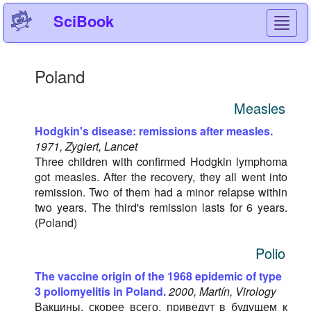
SciBook
Toggl
navig
Poland
Measles
Hodgkin's disease: remissions after measles.
1971, Zygiert, Lancet
Three children with confirmed Hodgkin lymphoma
got measles. After the recovery, they all went into
remission. Two of them had a minor relapse within
two years. The third's remission lasts for 6 years.
(Poland)
Polio
The vaccine origin of the 1968 epidemic of type
3 poliomyelitis in Poland.
2000, Martín, Virology
Вакцины, скорее всего, приведут в будущем к